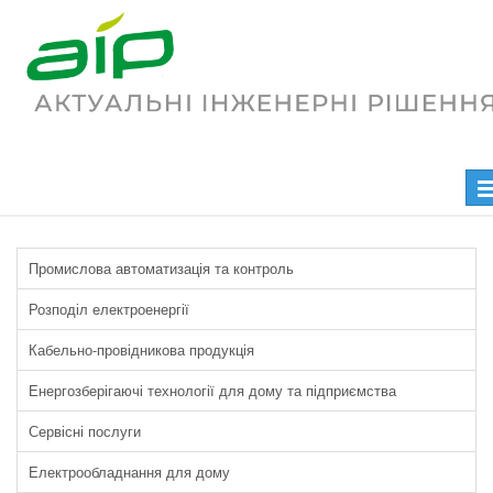
Електрообладнання для дому
Головна
Продукція та послуги
Електрообладнання для дому
Пе
на
Промислова автоматизація та контроль
Розподіл електроенергії
Кабельно-провідникова продукція
Енергозберігаючі технології для дому та підприємства
Сервісні послуги
Електрообладнання для дому