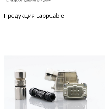
Електрообладнання для дому
Продукция LappCable