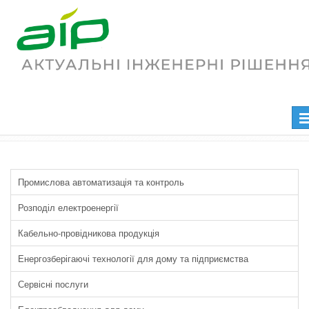
Продукция LappCable
Головна
Продукція та послуги
Кабельно-провідникова продукція
Продукция LappCable
Пе
на
Промислова автоматизація та контроль
Розподіл електроенергії
Кабельно-провідникова продукція
Енергозберігаючі технології для дому та підприємства
Сервісні послуги