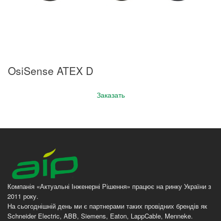
OsiSense ATEX D
Заказать
Компанія «Актуальні Інженерні Рішення» працює на ринку України з
2011 року.
На сьогоднішній день ми є партнерами таких провідних брендів як
Schneider Electric, ABB, Siemens, Eaton, LappCable, Menneke.