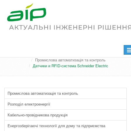
Датчики и RFID-система Schneider
Electric
Пе
Головна
Продукція та послуги
на
Промислова автоматизація та контроль
Датчики и RFID-система Schneider Electric
Промислова автоматизація та контроль
Розподіл електроенергії
Кабельно-провідникова продукція
Енергозберігаючі технології для дому та підприємства