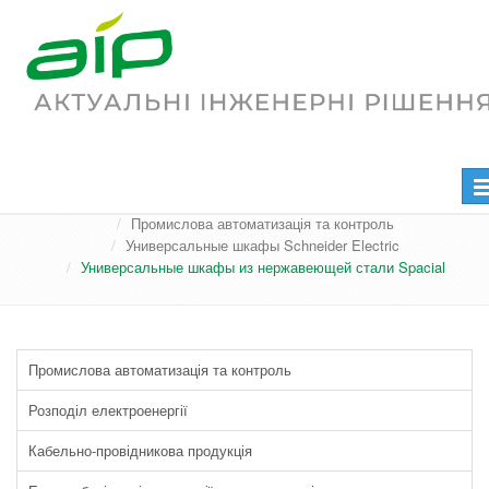
Универсальные шкафы из
нержавеющей стали Spacial
Пе
Головна
Продукція та послуги
на
Промислова автоматизація та контроль
Универсальные шкафы Schneider Electric
Универсальные шкафы из нержавеющей стали Spacial
Промислова автоматизація та контроль
Розподіл електроенергії
Кабельно-провідникова продукція